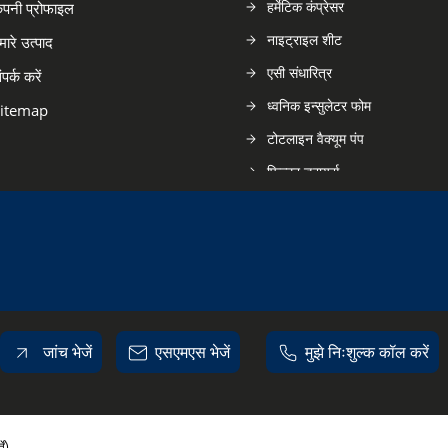
हर्मेटिक कंप्रेसर
ंपनी प्रोफाइल
नाइट्राइल शीट
मारे उत्पाद
एसी संधारित्र
ंपर्क करें
ध्वनिक इन्सुलेटर फोम
itemap
टोटलाइन वैक्यूम पंप
फिल्टर ड्रायर्स
R22 फिक्स-स्पीड कंप्रेसर
एमर्सन ब्रेज़्ड प्लेट हीट एक्सचेंजर
क्लैंप मापी
तांबे की पाइप
कोपलैंड स्क्रॉल कंप्रेसर
जांच भेजें
एसएमएस भेजें
मुझे निःशुल्क कॉल करें
एलिमिनेटर थर्मोस्टेटिक विस्तार वाल्व
क्षारीय सफाई रसायन
Pumps & Pumping Equipmen
ें)