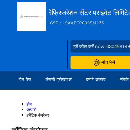
रेफ्रिजरेशन सेंटर प्राइवेट लिमिट
GST : 19AAECR6065M1ZS
हमें कॉल करें now :
08045814
जांच भेजें
होम पेज
कंपनी प्रोफाइल
हमारे उत्पाद
संपर्क
होम
उत्पादों
हर्मेटिक कंप्रेसर
हर्मेटिक कंप्रेसर