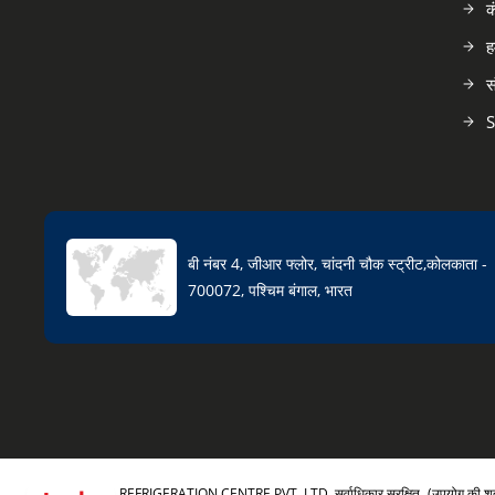
क
ह
स
S
बी नंबर 4, जीआर फ्लोर, चांदनी चौक स्ट्रीट,कोलकाता -
700072, पश्चिम बंगाल, भारत
REFRIGERATION CENTRE PVT. LTD. सर्वाधिकार सुरक्षित.
(उपयोग की शर्त