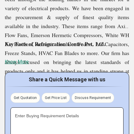
variety of electrical products. We have been engaged in
the procurement & supply of finest quality items
available in the industry. These items range from Axial
Flow Fans, Emerson Hermetic Compressors, White WH
Key Facts of Refrigeration Centre Pvt. Ltd.
Air Purifiers, Acoustic Insulator Foams, AC Capacitors,
Freeze Stands, HVAC Fan Blades to more. Our firm has
always focused on bringing the latest standards of
Know More
products only and it has helped us in standing strong at
the forefronts of the respective marketplace. From
Share a Quick Message with us
Kolkata (West Bengal), we have been fluently running
our operations in various parts of the country.
Get Quotation
Get Price List
Discuss Requirement
Enter Buying Requirement Details