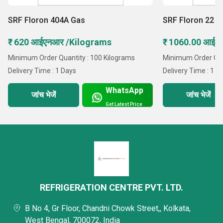
SRF Floron 404A Gas
SRF Floron 22 G
₹ 620 आईएनआर /Kilograms
₹ 1060.00 आईए
Minimum Order Quantity : 100 Kilograms
Minimum Order Quan
Delivery Time : 1 Days
Delivery Time : 1 D
WhatsApp
जांच भेजें
जांच भेजें
Get Latest Price
REFRIGERATION CENTRE PVT. LTD.
B No 4, Gr Floor, Chandni Chowk Street,, Kolkata,
West Bengal, 700072, India