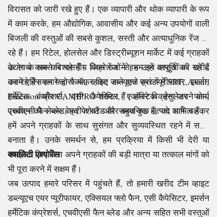
विरासत को जारी रखे हुए हैं। एक व्यापारी और थोक व्यापारी के रूप
में काम करके, हम औद्योगिक, आवासीय और कई अन्य उपयोगों वाली
बिजली की वस्तुओं की सबसे कुशल, सस्ती और अत्याधुनिक रेंज ला
रहे हैं। हम रिटेल, होलसेल और डिस्ट्रीब्यूशन मार्केट में कई ग्राहकों
के साथ काम कर रहे हैं। जिस रेंज में हम उन्हें आपूर्ति कर रहे हैं
उद्योग के सबसे विश्वसनीय विक्रेताओं से, हम इन वस्तुओं की खरीद
उसमें एक्सियल फ्लो फैन्स, व्हाइट डब्ल्यूएच एयर प्यूरीफायर, इमर्सन
कर रहे हैं। हमारे द्वारा ऑफ़र किए जाने वाले ब्रांडों में SRF, Axial,
हर्मेटिक कंप्रेशर्स, एसी कैपेसिटर, एकॉस्टिक इंसुलेटर फोम,
Emerson और CAMIPRO शामिल हैं। हमारे विक्रेता अपने कार्य
एचवीएसी फैन ब्लेड, फ्रीज स्टैंड और बहुत कुछ उत्पाद शामिल हैं।
प्रबंधन को लेकर बेहद पेशेवर और समयनिष्ठ हैं, जो आगे चलकर
हमें अपने ग्राहकों के साथ सुसंगत और सुव्यवस्थित रहने में सक्षम
बनाता है। उनके समर्थन से, हम प्रक्रिया में किसी भी देरी या
क्वालिटी एश्योरेंस
समझौता किए बिना अपने ग्राहकों की बड़ी मात्रा या तत्काल मांगों को
भी पूरा करने में सक्षम हैं।
जब उत्पाद हमारे परिसर में पहुंचते हैं, तो हमारी खरीद टीम व्हाइट
डब्ल्यूएच एयर प्यूरीफायर, एक्सियल फ्लो फैन, एसी कैपेसिटर, इमर्सन
हर्मेटिक कंप्रेशर्स, एचवीएसी फैन ब्लेड और अन्य सहित सभी वस्तुओं