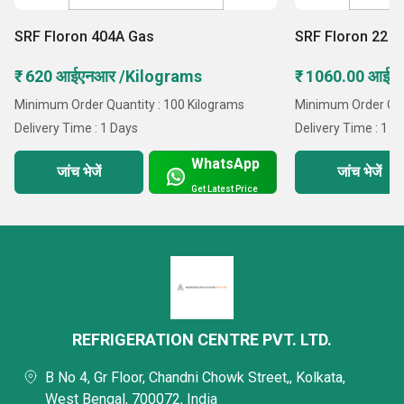
SRF Floron 404A Gas
SRF Floron 22 G
₹ 620 आईएनआर /Kilograms
₹ 1060.00 आईए
Minimum Order Quantity : 100 Kilograms
Minimum Order Quan
Delivery Time : 1 Days
Delivery Time : 1 D
WhatsApp
जांच भेजें
जांच भेजें
Get Latest Price
REFRIGERATION CENTRE PVT. LTD.
B No 4, Gr Floor, Chandni Chowk Street,, Kolkata,
West Bengal, 700072, India