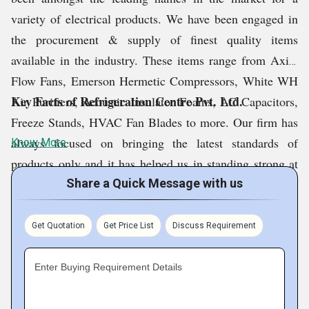
variety of electrical products. We have been engaged in
the procurement & supply of finest quality items
available in the industry. These items range from Axial
Flow Fans, Emerson Hermetic Compressors, White WH
Key Facts of Refrigeration Centre Pvt. Ltd.
Air Purifiers, Acoustic Insulator Foams, AC Capacitors,
Freeze Stands, HVAC Fan Blades to more. Our firm has
always focused on bringing the latest standards of
Know More
products only and it has helped us in standing strong at
the forefronts of the respective marketplace. From
Share a Quick Message with us
Kolkata (West Bengal), we have been fluently running
our operations in various parts of the country.
Get Quotation
Get Price List
Discuss Requirement
Enter Buying Requirement Details