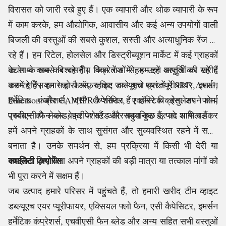
विरासत को जारी रखे हुए हैं। एक व्यापारी और थोक व्यापारी के रूप
में काम करके, हम औद्योगिक, आवासीय और कई अन्य उपयोगों वाली
बिजली की वस्तुओं की सबसे कुशल, सस्ती और अत्याधुनिक रेंज ला
रहे हैं। हम रिटेल, होलसेल और डिस्ट्रीब्यूशन मार्केट में कई ग्राहकों
के साथ काम कर रहे हैं। जिस रेंज में हम उन्हें आपूर्ति कर रहे हैं
उद्योग के सबसे विश्वसनीय विक्रेताओं से, हम इन वस्तुओं की खरीद
उसमें एक्सियल फ्लो फैन्स, व्हाइट डब्ल्यूएच एयर प्यूरीफायर, इमर्सन
कर रहे हैं। हमारे द्वारा ऑफ़र किए जाने वाले ब्रांडों में SRF, Axial,
हर्मेटिक कंप्रेशर्स, एसी कैपेसिटर, एकॉस्टिक इंसुलेटर फोम,
Emerson और CAMIPRO शामिल हैं। हमारे विक्रेता अपने कार्य
एचवीएसी फैन ब्लेड, फ्रीज स्टैंड और बहुत कुछ उत्पाद शामिल हैं।
प्रबंधन को लेकर बेहद पेशेवर और समयनिष्ठ हैं, जो आगे चलकर
हमें अपने ग्राहकों के साथ सुसंगत और सुव्यवस्थित रहने में सक्षम
बनाता है। उनके समर्थन से, हम प्रक्रिया में किसी भी देरी या
क्वालिटी एश्योरेंस
समझौता किए बिना अपने ग्राहकों की बड़ी मात्रा या तत्काल मांगों को
भी पूरा करने में सक्षम हैं।
जब उत्पाद हमारे परिसर में पहुंचते हैं, तो हमारी खरीद टीम व्हाइट
डब्ल्यूएच एयर प्यूरीफायर, एक्सियल फ्लो फैन, एसी कैपेसिटर, इमर्सन
हर्मेटिक कंप्रेशर्स, एचवीएसी फैन ब्लेड और अन्य सहित सभी वस्तुओं